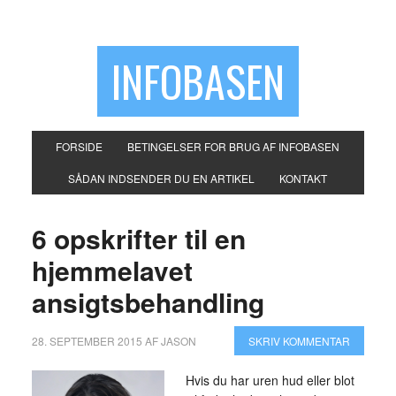
INFOBASEN
FORSIDE
BETINGELSER FOR BRUG AF INFOBASEN
SÅDAN INDSENDER DU EN ARTIKEL
KONTAKT
6 opskrifter til en
hjemmelavet
ansigtsbehandling
28. SEPTEMBER 2015
AF
JASON
SKRIV KOMMENTAR
Hvis du har uren hud eller blot