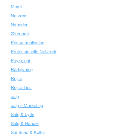
Musik
Netværk
Nyheder
Økonomi
Prissamenligning
Professionelle Netværk
Psykologi
Rådgivning
Rejse
Rejse Tips
salg
salg – Marketing
Salg & bytte
Salg & Handel
Samfund & Kultur