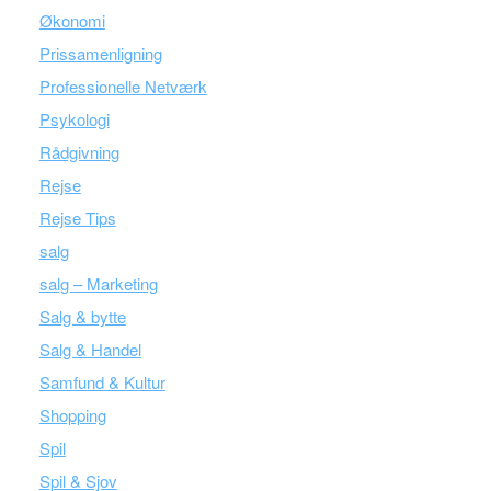
Økonomi
Prissamenligning
Professionelle Netværk
Psykologi
Rådgivning
Rejse
Rejse Tips
salg
salg – Marketing
Salg & bytte
Salg & Handel
Samfund & Kultur
Shopping
Spil
Spil & Sjov