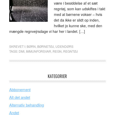
være i besiddelse af et sæt
regntøj, som kan udskiftes i takt
med at børnene vokser – hvis
det da ikke er slidt op inden,
hvilket jo kunne ske, med den
mængde regnvejrsdage vi har her i landet. […]
SKREVET I:
BØRN
,
BØRNETØJ
,
UDENDØRS
TAGS:
DMI
,
IMMUNFORSVAR
,
REGN
,
REGNTØJ
KATEGORIER
Abbonement
Alt det andet
Alternativ behandling
Andet