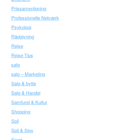
Prissamenligning
Professionelle Netværk
Psykologi
Rådgivning
Rejse
Rejse Tips
salg
salg – Marketing
Salg & bytte
Salg & Handel
Samfund & Kultur
Shopping
Spil
Spil & Sjov
Sport